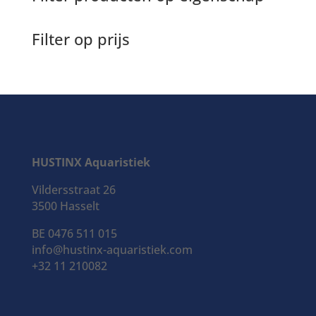
Filter op prijs
HUSTINX Aquaristiek
Vildersstraat 26
3500 Hasselt
BE 0476 511 015
info@hustinx-aquaristiek.com
+32 11 210082