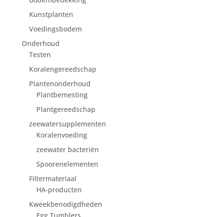
Kunstplanten
Voedingsbodem
Onderhoud
Testen
Koralengereedschap
Plantenonderhoud
Plantbemesting
Plantgereedschap
zeewatersupplementen
Koralenvoeding
zeewater bacteriën
Spoorenelementen
Filtermateriaal
HA-producten
Kweekbenodigdheden
Egg Tumblers