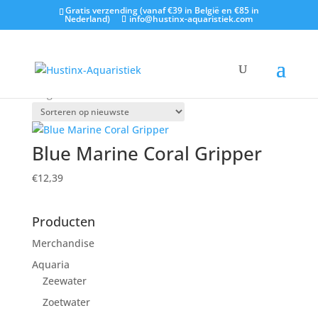
Gratis verzending (vanaf €39 in België en €85 in
Nederland)
info@hustinx-aquaristiek.com
Home
/
Shop
/ Producten getagged “knijper”
knijper
Enig resultaat
Blue Marine Coral Gripper
€
12,39
Producten
Merchandise
Aquaria
Zeewater
Zoetwater