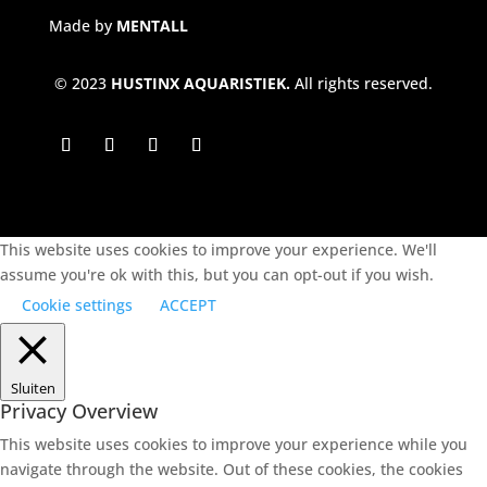
Sera siporax
Made by
MENTALL
bio active
© 2023
HUSTINX AQUARISTIEK.
All rights reserved.
€
11,29
HA Turf
€
5,50
This website uses cookies to improve your experience. We'll
assume you're ok with this, but you can opt-out if you wish.
Cookie settings
ACCEPT
Sluiten
Privacy Overview
This website uses cookies to improve your experience while you
navigate through the website. Out of these cookies, the cookies