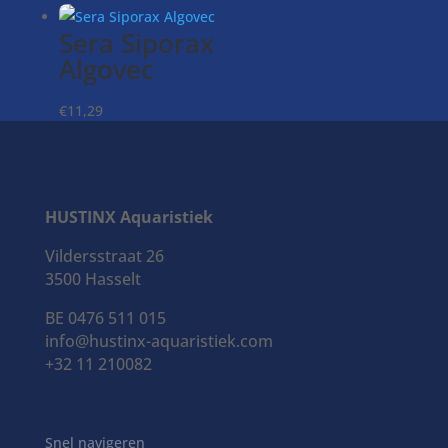
Sera Siporax
Algovec
€
11,29
HA Super
HUSTINX Aquaristiek
carbon
Vildersstraat 26
€
13,00
3500 Hasselt
BE 0476 511 015
info@hustinx-aquaristiek.com
Superfish
+32 11 210082
Filterfoam
Prijsklasse:
€
7,79
-
€
17,99
Snel navigeren