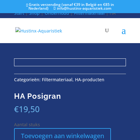
Gratis verzending (vanaf €39 in België en €85 in
Nederland)
info@hustinx-aquaristiek.com
Start
|
Shop
|
Onderhoud
|
Filtermateriaal
| HA
Posigran
Categorieën:
Filtermateriaal
,
HA-producten
HA Posigran
€
19,50
Aantal stuks
HA
Toevoegen aan winkelwagen
Posigran