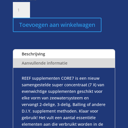
Triton
core
7
Toevoegen aan winkelwagen
reef
supplements
aantal
Beschrijving
Aanvullende informatie
REEF supplementen CORE7 is een nieuw
samengestelde super concentraat (7 X) van
evenwichtige supplementen geschikt voor
elke vorm van zeewatersysteem en
vervangt 2-delige, 3-delig, Balling of andere
D.I.Y. supplement methoden. Klaar voor
gebruik! Het vult een aantal essentiële
elementen aan die verbruikt worden in de