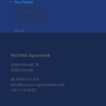
Colombo
Marine KH
Plus Poeder
€
22,69
HUSTINX Aquaristiek
Colombo
Marine
Vildersstraat 26
Metals +
3500 Hasselt
BE 0476 511 015
€
12,99
info@hustinx-aquaristiek.com
+32 11 210082