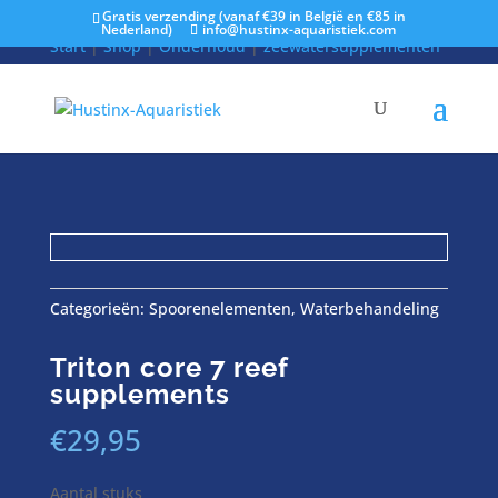
Gratis verzending (vanaf €39 in België en €85 in
Nederland)
info@hustinx-aquaristiek.com
Start
|
Shop
|
Onderhoud
|
zeewatersupplementen
|
Spoorenelementen
| Triton core 7 reef
supplements
Categorieën:
Spoorenelementen
,
Waterbehandeling
Triton core 7 reef
supplements
€
29,95
Aantal stuks